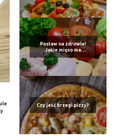
Postaw na zdrowie!
Jakie mięso ma
najmniej chemii?
ule
Czy jeść brzegi pizzy?
ły