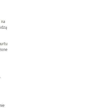
na
wdzą
gurtu
ażone
e
nie