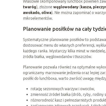
Właściwie skomponowany lunchbox powinien zaw
twaróg
), złożone
węglowodany
(
kasza, pieczyw
awokado, oliwa
). Nie można zapominać o warzy
mikroelementów.
Planowanie posiłków na cały tydzi
Systematyczne planowanie posiłków to podstawa
dostosować menu do własnych preferencji, wyklu
każdego ranka. Wystarczy kilka minut w niedzielę,
źródła białka, węglowodanów i tłuszczów.
Planowanie pozwala również na optymalne wykor
ograniczamy marnowanie jedzenia oraz lepiej 
posiłki do lunchboxa, warto zwrócić uwagę między
rotację sezonowych warzyw i owoców,
zmienność źródeł białka (drób, ryby, rośliny 
różnorodność kasz i pełnoziarnistych produ
zaplanowanie zdrowych przekąsek, takich jak