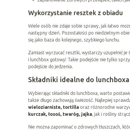
Wykorzystanie resztek z obiadu
Wiele osób nie zdaje sobie sprawy, jak łatwo mo
następny dzień. Pozostałości po niedzielnym obied
się jako baza do kolejnego, szybkiego lunchu.
Zamiast wyrzucać resztki, wystarczy uzupełnić je
i lunchbox gotowy! Takie podejście nie tylko spr
podejście do jedzenia.
Składniki idealne do lunchboxa
Wybierając składniki do lunchboxa, warto postawić
także długo zachowują świeżość. Najlepiej sprawdz
wieloziarniste, tortilla
oraz różnorodne warzyw
kurczak, łosoś, twaróg, jajka
, jak i rośliny str
Nie można zapominać o zdrowych tłuszczach, któr