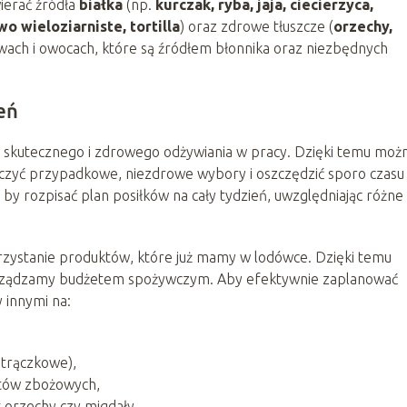
ierać źródła
białka
(np.
kurczak, ryba, jaja, ciecierzyca,
o wieloziarniste, tortilla
) oraz zdrowe tłuszcze (
orzechy,
wach i owocach, które są źródłem błonnika oraz niezbędnych
eń
 skutecznego i zdrowego odżywiania w pracy. Dzięki temu moż
czyć przypadkowe, niezdrowe wybory i oszczędzić sporo czasu
 by rozpisać plan posiłków na cały tydzień, uwzględniając różne
zystanie produktów, które już mamy w lodówce. Dzięki temu
zarządzamy budżetem spożywczym. Aby efektywnie zaplanować
 innymi na:
strączkowe),
któw zbożowych,
 orzechy czy migdały.