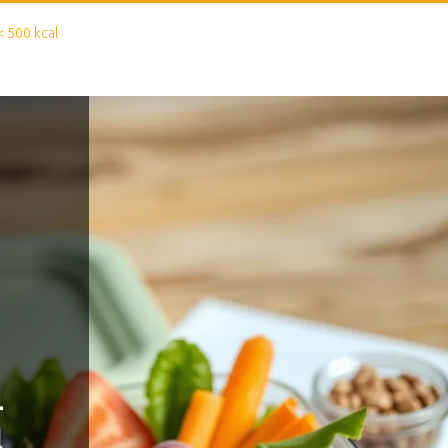
< 500 kcal
–
l