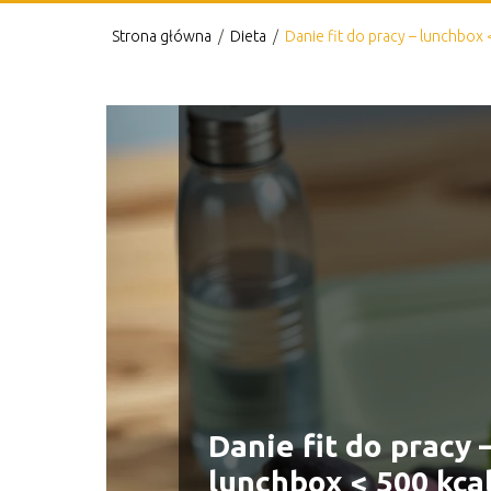
Strona główna
/
Dieta
/
Danie fit do pracy – lunchbox 
Danie fit do pracy 
lunchbox < 500 kca