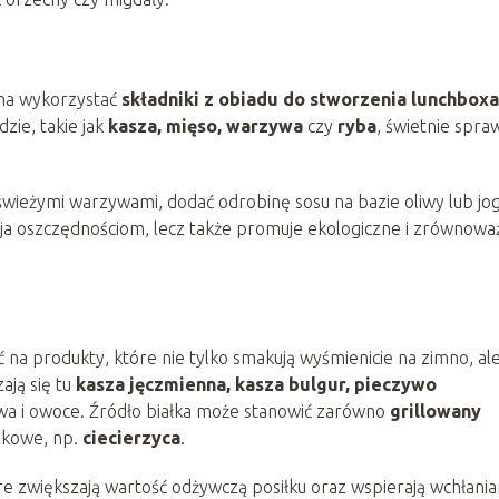
żna wykorzystać
składniki z obiadu do stworzenia lunchboxa
zie, takie jak
kasza, mięso, warzywa
czy
ryba
, świetnie spra
 świeżymi warzywami, dodać odrobinę sosu na bazie oliwy lub jo
zyja oszczędnościom, lecz także promuje ekologiczne i zrównow
 na produkty, które nie tylko smakują wyśmienicie na zimno, al
ają się tu
kasza jęczmienna, kasza bulgur, pieczywo
a i owoce. Źródło białka może stanowić zarówno
grillowany
ączkowe, np.
ciecierzyca
.
e zwiększają wartość odżywczą posiłku oraz wspierają wchłania