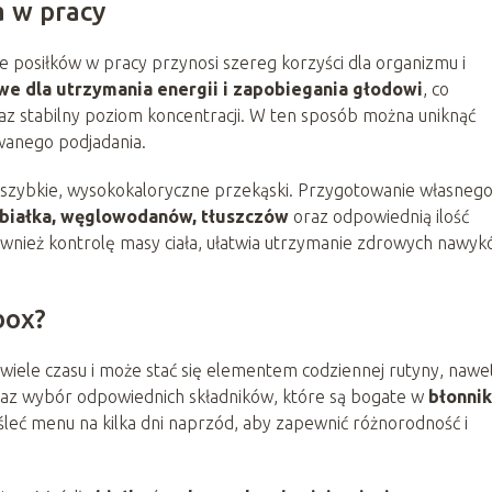
a w pracy
posiłków w pracy przynosi szereg korzyści dla organizmu i
we dla utrzymania energii i zapobiegania głodowi
, co
raz stabilny poziom koncentracji. W ten sposób można uniknąć
wanego podjadania.
o szybkie, wysokokaloryczne przekąski. Przygotowanie własneg
białka, węglowodanów, tłuszczów
oraz odpowiednią ilość
również kontrolę masy ciała, ułatwia utrzymanie zdrowych nawyk
box?
ele czasu i może stać się elementem codziennej rutyny, nawet
raz wybór odpowiednich składników, które są bogate w
błonnik
śleć menu na kilka dni naprzód, aby zapewnić różnorodność i