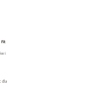
o
fit
ów i
 dla