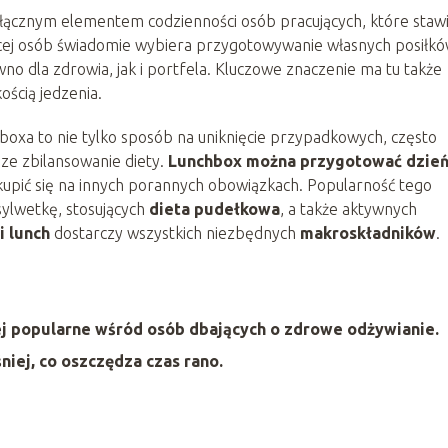
odłącznym elementem codzienności osób pracujących, które stawi
ej osób świadomie wybiera przygotowywanie własnych posiłk
no dla zdrowia, jak i portfela. Kluczowe znaczenie ma tu także
ością jedzenia.
boxa to nie tylko sposób na uniknięcie przypadkowych, często
ze zbilansowanie diety.
Lunchbox można przygotować dzie
kupić się na innych porannych obowiązkach. Popularność tego
sylwetkę, stosujących
dieta pudełkowa
, a także aktywnych
i lunch
dostarczy wszystkich niezbędnych
makroskładników
.
iej popularne wśród osób dbających o zdrowe odżywianie.
ej, co oszczędza czas rano.