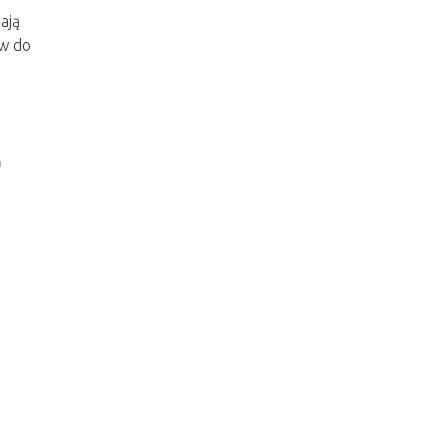
ają
ów do
ń