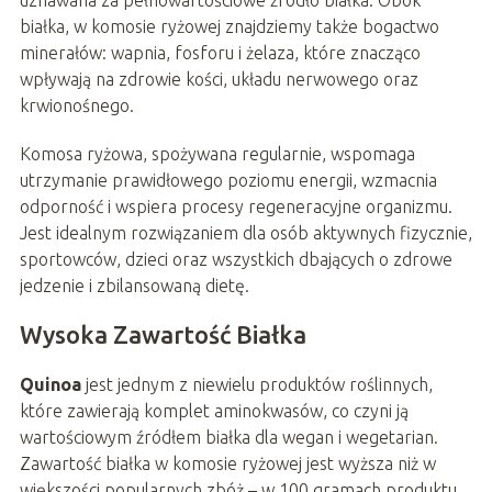
uznawana za pełnowartościowe źródło białka. Obok
białka, w komosie ryżowej znajdziemy także bogactwo
minerałów: wapnia, fosforu i żelaza, które znacząco
wpływają na zdrowie kości, układu nerwowego oraz
krwionośnego.
Komosa ryżowa, spożywana regularnie, wspomaga
utrzymanie prawidłowego poziomu energii, wzmacnia
odporność i wspiera procesy regeneracyjne organizmu.
Jest idealnym rozwiązaniem dla osób aktywnych fizycznie,
sportowców, dzieci oraz wszystkich dbających o zdrowe
jedzenie i zbilansowaną dietę.
Wysoka Zawartość Białka
Quinoa
jest jednym z niewielu produktów roślinnych,
które zawierają komplet aminokwasów, co czyni ją
wartościowym źródłem białka dla wegan i wegetarian.
Zawartość białka w komosie ryżowej jest wyższa niż w
większości popularnych zbóż – w 100 gramach produktu