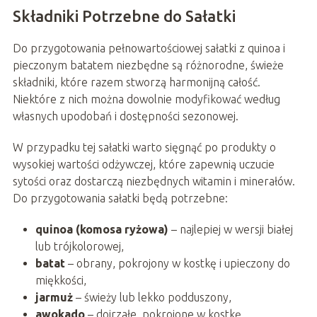
Składniki Potrzebne do Sałatki
Do przygotowania pełnowartościowej sałatki z quinoa i
pieczonym batatem niezbędne są różnorodne, świeże
składniki, które razem stworzą harmonijną całość.
Niektóre z nich można dowolnie modyfikować według
własnych upodobań i dostępności sezonowej.
W przypadku tej sałatki warto sięgnąć po produkty o
wysokiej wartości odżywczej, które zapewnią uczucie
sytości oraz dostarczą niezbędnych witamin i minerałów.
Do przygotowania sałatki będą potrzebne:
quinoa (komosa ryżowa)
– najlepiej w wersji białej
lub trójkolorowej,
batat
– obrany, pokrojony w kostkę i upieczony do
miękkości,
jarmuż
– świeży lub lekko podduszony,
awokado
– dojrzałe, pokrojone w kostkę,