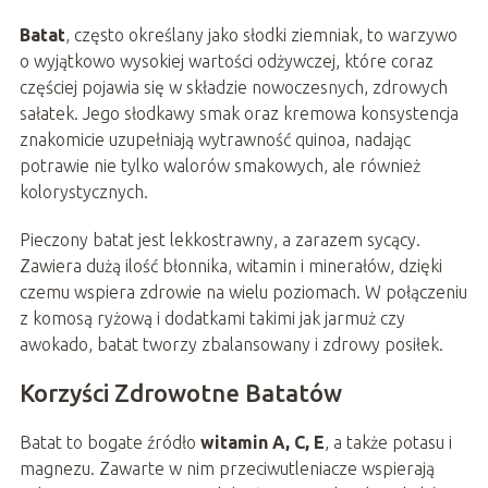
Batat
, często określany jako słodki ziemniak, to warzywo
o wyjątkowo wysokiej wartości odżywczej, które coraz
częściej pojawia się w składzie nowoczesnych, zdrowych
sałatek. Jego słodkawy smak oraz kremowa konsystencja
znakomicie uzupełniają wytrawność quinoa, nadając
potrawie nie tylko walorów smakowych, ale również
kolorystycznych.
Pieczony batat jest lekkostrawny, a zarazem sycący.
Zawiera dużą ilość błonnika, witamin i minerałów, dzięki
czemu wspiera zdrowie na wielu poziomach. W połączeniu
z komosą ryżową i dodatkami takimi jak jarmuż czy
awokado, batat tworzy zbalansowany i zdrowy posiłek.
Korzyści Zdrowotne Batatów
Batat to bogate źródło
witamin A, C, E
, a także potasu i
magnezu. Zawarte w nim przeciwutleniacze wspierają