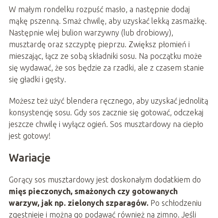
W małym rondelku rozpuść masło, a następnie dodaj
mąkę pszenną. Smaż chwilę, aby uzyskać lekką zasmażkę.
Następnie wlej bulion warzywny (lub drobiowy),
musztardę oraz szczyptę pieprzu. Zwiększ płomień i
mieszając, łącz ze sobą składniki sosu. Na początku może
się wydawać, że sos będzie za rzadki, ale z czasem stanie
się gładki i gęsty.
Możesz też użyć blendera ręcznego, aby uzyskać jednolitą
konsystencję sosu. Gdy sos zacznie się gotować, odczekaj
jeszcze chwilę i wyłącz ogień. Sos musztardowy na ciepło
jest gotowy!
Wariacje
Gorący sos musztardowy jest doskonałym dodatkiem do
mięs pieczonych, smażonych czy gotowanych
warzyw, jak np. zielonych szparagów.
Po schłodzeniu
zgęstnieje i można go podawać również na zimno. Jeśli