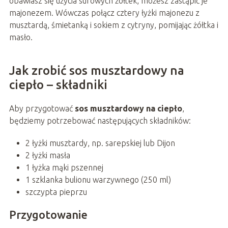
obawiasz się użycia surowych żółtek, możesz zastąpić je
majonezem. Wówczas połącz cztery łyżki majonezu z
musztardą, śmietanką i sokiem z cytryny, pomijając żółtka i
masło.
Jak zrobić sos musztardowy na
ciepło – składniki
Aby przygotować
sos musztardowy na ciepło
,
będziemy potrzebować następujących składników:
2 łyżki musztardy, np. sarepskiej lub Dijon
2 łyżki masła
1 łyżka mąki pszennej
1 szklanka bulionu warzywnego (250 ml)
szczypta pieprzu
Przygotowanie