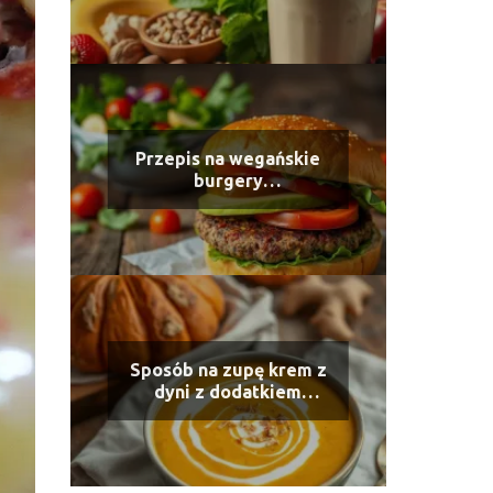
naturalnym białkiem
Przepis na wegańskie
burgery
wysokobiałkowe
Sposób na zupę krem z
dyni z dodatkiem
imbiru i mleka
kokosowego