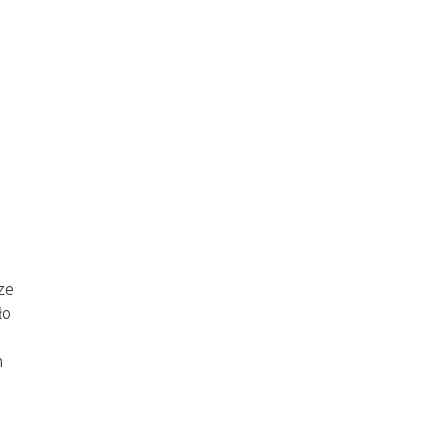
ze
ło
m