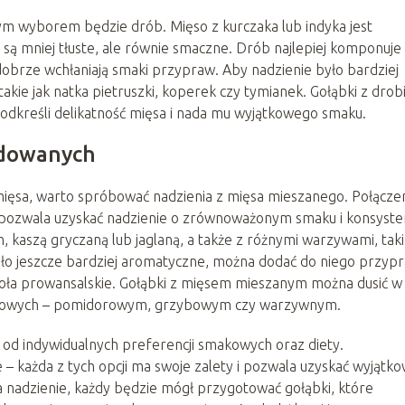
łym wyborem będzie drób. Mięso z kurczaka lub indyka jest
i są mniej tłuste, ale równie smaczne. Drób najlepiej komponuje 
 dobrze wchłaniają smaki przypraw. Aby nadzienie było bardziej
akie jak natka pietruszki, koperek czy tymianek. Gołąbki z dro
podkreśli delikatność mięsa i nada mu wyjątkowego smaku.
ydowanych
 mięsa, warto spróbować nadzienia z mięsa mieszanego. Połącze
 pozwala uzyskać nadzienie o zrównoważonym smaku i konsysten
 kaszą gryczaną lub jaglaną, a także z różnymi warzywami, tak
yło jeszcze bardziej aromatyczne, można dodać do niego przyp
e zioła prowansalskie. Gołąbki z mięsem mieszanym można dusić w
smakowych – pomidorowym, grzybowym czy warzywnym.
d indywidualnych preferencji smakowych oraz diety.
– każda z tych opcji ma swoje zalety i pozwala uzyskać wyjątk
nadzienie, każdy będzie mógł przygotować gołąbki, które