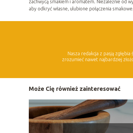
zachwycą smakiem i aromatem. Niezależnie od w
aby odkryć własne, ulubione połączenia smakowe
Nasza redakcja z pasją zgłębia
zrozumieć nawet najbardziej złoż
Może Cię również zainteresować