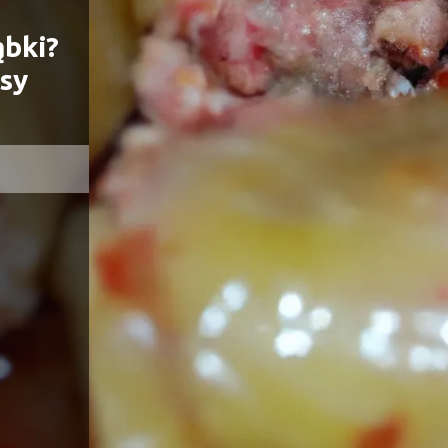
ąbki?
sy