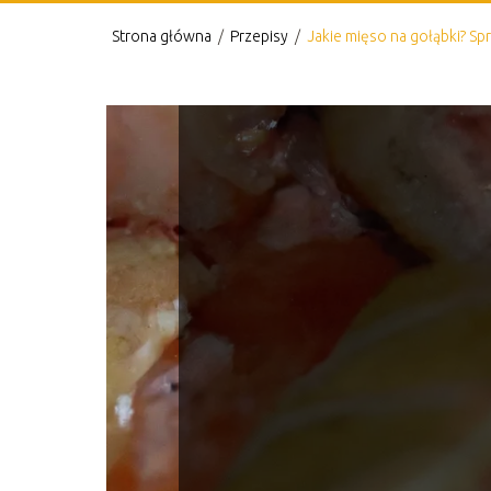
Strona główna
/
Przepisy
/
Jakie mięso na gołąbki? S