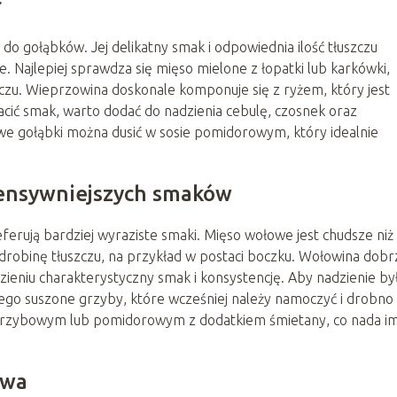
r
o gołąbków. Jej delikatny smak i odpowiednia ilość tłuszczu
e. Najlepiej sprawdza się mięso mielone z łopatki lub karkówki,
czu. Wieprzowina doskonale komponuje się z ryżem, który jest
ić smak, warto dodać do nadzienia cebulę, czosnek oraz
owe gołąbki można dusić w sosie pomidorowym, który idealnie
tensywniejszych smaków
erują bardziej wyraziste smaki. Mięso wołowe jest chudsze niż
drobinę tłuszczu, na przykład w postaci boczku. Wołowina dobr
zieniu charakterystyczny smak i konsystencję. Aby nadzienie by
ego suszone grzyby, które wcześniej należy namoczyć i drobno
ie grzybowym lub pomidorowym z dodatkiem śmietany, co nada i
ywa