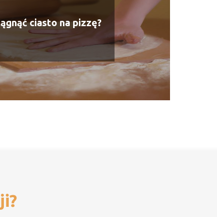
iągnąć ciasto na pizzę?
ji?