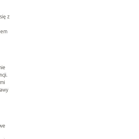
się z
biem
nie
cji.
imi
rawy
owe