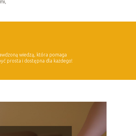
mi,
sprawdzoną wiedzą, która pomaga
yć prosta i dostępna dla każdego!