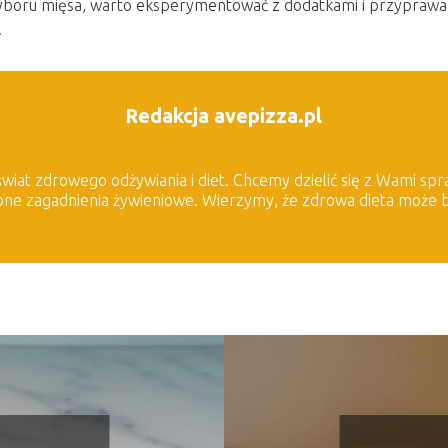
yboru mięsa, warto eksperymentować z dodatkami i przyprawa
.
Redakcja avepizza.pl
 świat zdrowego odżywiania i diet. Chcemy dzielić się z Wami 
one zagadnienia żywieniowe. Wierzymy, że zdrowa dieta może b